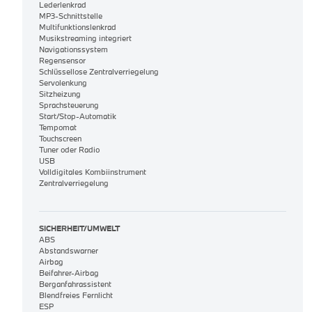
Lederlenkrad
MP3-Schnittstelle
Multifunktionslenkrad
Musikstreaming integriert
Navigationssystem
Regensensor
Schlüssellose Zentralverriegelung
Servolenkung
Sitzheizung
Sprachsteuerung
Start/Stop-Automatik
Tempomat
Touchscreen
Tuner oder Radio
USB
Volldigitales Kombiinstrument
Zentralverriegelung
SICHERHEIT/UMWELT
ABS
Abstandswarner
Airbag
Beifahrer-Airbag
Berganfahrassistent
Blendfreies Fernlicht
ESP