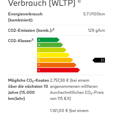
ii
Verbrauch (WLTP)
Energieverbrauch
5.7 l/100km
(kombiniert):
ii
CO2-Emission (komb.):
129 g/km
ii
CO2-Klasse:
A
B
C
D
D
E
F
G
Mögliche CO₂-Kosten
2.757,38 € (bei einem
über die nächsten 10
angenommenen mittleren
Jahre (15.000
durchschnittlichen CO₂-Preis
km/Jahr)
von 115 €/t)
1.161,00 € (bei einem