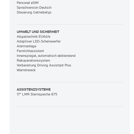
Personal eSIM
Sprachversion Deutsch
Steuerung Getriebetyp
UMWELT UND SICHERHEIT
Abgastechnik EU6d/e
Adaptiver LED-Scheinwerfer
Alarmanlage
Fernlichtassistent
Innenspiegel, automatisch abblendend
Rekuperationssystem
Vorbereitung Driving Assistant Plus
Warndreieck
ASSISTENZSYSTEME
17" LMR Sternspeiche 875