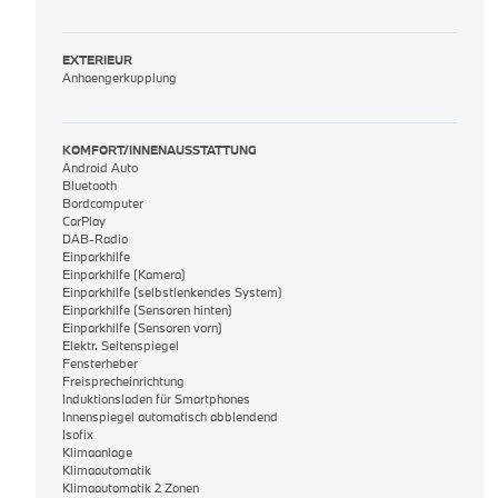
EXTERIEUR
Anhaengerkupplung
KOMFORT/INNENAUSSTATTUNG
Android Auto
Bluetooth
Bordcomputer
CarPlay
DAB-Radio
Einparkhilfe
Einparkhilfe (Kamera)
Einparkhilfe (selbstlenkendes System)
Einparkhilfe (Sensoren hinten)
Einparkhilfe (Sensoren vorn)
Elektr. Seitenspiegel
Fensterheber
Freisprecheinrichtung
Induktionsladen für Smartphones
Innenspiegel automatisch abblendend
Isofix
Klimaanlage
Klimaautomatik
Klimaautomatik 2 Zonen