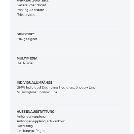
FAHRERASSISTENZ
Gesetzlicher Notruf
Parking Assistant
Teleservices
SONSTIGES
E10-geeignet
MULTIMEDIA
DAB-Tuner
INDIVIDUALUMFÄNGE
BMW Individual Dachreling Hochglanz Shadow Line
M Hochglanz Shadow Line
AUSSENAUSSTATTUNG
Anhängerkupplung
Anhängerkupplung schwenkbar
Dachreling
Leichtmetallfelgen