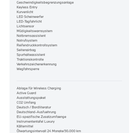
Geschwindigkeitsbegrenzungsanlage
Keyless Entry
Kurvenlicht
LED Scheinwerfer
LED-Tagfahrlicht
Lichtsensor
Müdigkeitswarnsystem
Notbremsassistent
Notrufsystem
Reifendruckkontrollsystem
Seitenairbag
Spurhalteassistent
Traktionskontrolle
Verkehrszeichenerkennung
Wegfahrsperre
Ablage für Wireless Charging
Active Guard
Ausstattungspaket
CO2 Umfang
Deutsch / Bordliteratur
Deutschland-Ausfuehrung
EU-spezifische Zusatzumfaenge
Instrumententafel Luxury
Kältemittel
Ölwartungsintervall 24 Monate/30.000 km