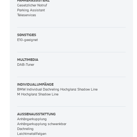
FAHRERASSISTENZ
Gesetzlicher Notruf
Parking Assistant
Teleservices
SONSTIGES
E10-geeignet
MULTIMEDIA
DAB-Tuner
INDIVIDUALUMFÄNGE
BMW Individual Dachreling Hochglanz Shadow Line
M Hochglanz Shadow Line
AUSSENAUSSTATTUNG
Anhängerkupplung
Anhängerkupplung schwenkbar
Dachreling
Leichtmetallfelgen