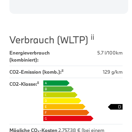
ii
Verbrauch (WLTP)
Energieverbrauch
5.7 l/100km
(kombiniert):
ii
CO2-Emission (komb.):
129 g/km
ii
CO2-Klasse:
A
B
C
D
D
E
F
G
Mögliche CO₂-Kosten
2.757,38 € (bei einem