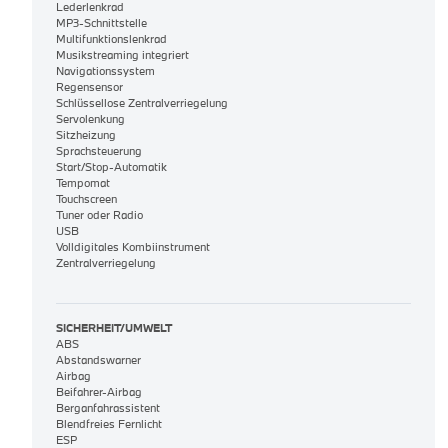
Lederlenkrad
MP3-Schnittstelle
Multifunktionslenkrad
Musikstreaming integriert
Navigationssystem
Regensensor
Schlüssellose Zentralverriegelung
Servolenkung
Sitzheizung
Sprachsteuerung
Start/Stop-Automatik
Tempomat
Touchscreen
Tuner oder Radio
USB
Volldigitales Kombiinstrument
Zentralverriegelung
SICHERHEIT/UMWELT
ABS
Abstandswarner
Airbag
Beifahrer-Airbag
Berganfahrassistent
Blendfreies Fernlicht
ESP