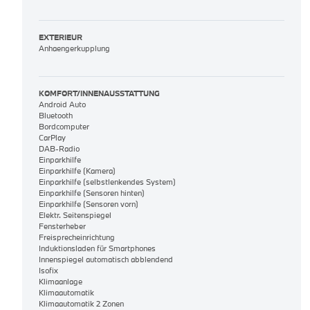
EXTERIEUR
Anhaengerkupplung
KOMFORT/INNENAUSSTATTUNG
Android Auto
Bluetooth
Bordcomputer
CarPlay
DAB-Radio
Einparkhilfe
Einparkhilfe (Kamera)
Einparkhilfe (selbstlenkendes System)
Einparkhilfe (Sensoren hinten)
Einparkhilfe (Sensoren vorn)
Elektr. Seitenspiegel
Fensterheber
Freisprecheinrichtung
Induktionsladen für Smartphones
Innenspiegel automatisch abblendend
Isofix
Klimaanlage
Klimaautomatik
Klimaautomatik 2 Zonen