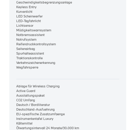
Geschwindigkeitsbegrenzungsanlage
Keyless Entry
Kurvenlicht
LED Scheinwerfer
LED-Tagfahrlicht
Lichtsensor
Müdigkeitswarnsystem
Notbremsassistent
Notrufsystem
Reifendruckkontrollsystem
Seitenairbag
Spurhalteassistent
Traktionskontrolle
Verkehrszeichenerkennung
Wegfahrsperre
Ablage für Wireless Charging
Active Guard
Ausstattungspaket
CO2 Umfang
Deutsch / Bordliteratur
Deutschland-Ausfuehrung
EU-spezifische Zusatzumfaenge
Instrumententafel Luxury
Kältemittel
Ölwartungsintervall 24 Monate/30.000 km