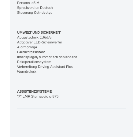
Personal eSIM
Sprachversion Deutsch
Steuerung Getriebetyp
UMWELT UND SICHERHEIT
Abgastechnik EU6d/e
Adaptiver LED-Scheinwerfer
Alarmanlage
Fernlichtassistent
Innenspiegel, automatisch abblendend
Rekuperationssystem
Vorbereitung Driving Assistant Plus
Warndreieck
ASSISTENZSYSTEME
17" LMR Sternspeiche 875