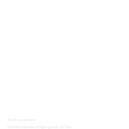
Fahrzeugberater finden
Sie das richtige Auto.
Los gehts
i
MwSt. ausweisbar
ii
Die Informationen erfolgen gemäß der Pkw-