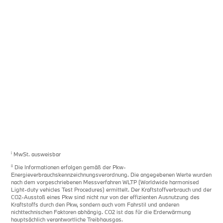
Los gehts
i
MwSt. ausweisbar
ii
Die Informationen erfolgen gemäß der Pkw-
Energieverbrauchskennzeichnungsverordnung. Die angegebenen Werte wurden
nach dem vorgeschriebenen Messverfahren WLTP (Worldwide harmonised
Light-duty vehicles Test Procedures) ermittelt. Der Kraftstoffverbrauch und der
CO2-Ausstoß eines Pkw sind nicht nur von der effizienten Ausnutzung des
Kraftstoffs durch den Pkw, sondern auch vom Fahrstil und anderen
nichttechnischen Faktoren abhängig. CO2 ist das für die Erderwärmung
hauptsächlich verantwortliche Treibhausgas.