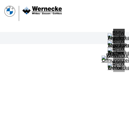
PROBEFAHRT
BMW 320d Touring M Sportpaket HiF
LEISTUNG
KILOMETER
kW ( PS)
km
€
8,4% reduziert
UPE: €