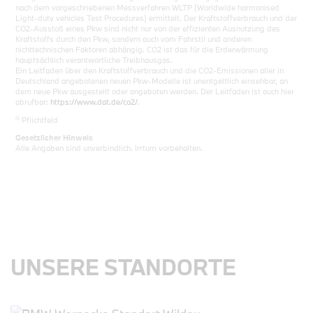
nach dem vorgeschriebenen Messverfahren WLTP (Worldwide harmonised
Light-duty vehicles Test Procedures) ermittelt. Der Kraftstoffverbrauch und der
CO2-Ausstoß eines Pkw sind nicht nur von der effizienten Ausnutzung des
Kraftstoffs durch den Pkw, sondern auch vom Fahrstil und anderen
nichttechnischen Faktoren abhängig. CO2 ist das für die Erderwärmung
hauptsächlich verantwortliche Treibhausgas.
Ein Leitfaden über den Kraftstoffverbrauch und die CO2-Emissionen aller in
Deutschland angebotenen neuen Pkw-Modelle ist unentgeltlich einsehbar, an
dem neue Pkw ausgestellt oder angeboten werden. Der Leitfaden ist auch hier
abrufbar:
https://www.dat.de/co2/
.
iii
Pflichtfeld
Gesetzlicher Hinweis
Alle Angaben sind unverbindlich. Irrtum vorbehalten.
UNSERE STANDORTE