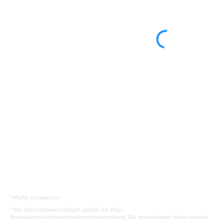
Sie das richtige Auto.
Los gehts
i
MwSt. ausweisbar
ii
Die Informationen erfolgen gemäß der Pkw-
Energieverbrauchskennzeichnungsverordnung. Die angegebenen Werte wurden