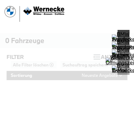
0
Fahrzeuge
FILTER
ANZEIGEN
Alle Filter löschen ⓧ
Suchauftrag speichern
Sortierung
Neueste Angebote