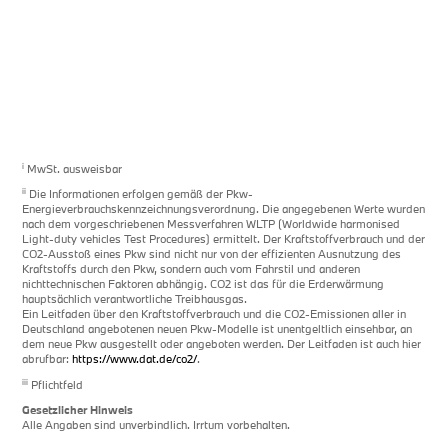
i
MwSt. ausweisbar
ii
Die Informationen erfolgen gemäß der Pkw-
Energieverbrauchskennzeichnungsverordnung. Die angegebenen Werte wurden
nach dem vorgeschriebenen Messverfahren WLTP (Worldwide harmonised
Light-duty vehicles Test Procedures) ermittelt. Der Kraftstoffverbrauch und der
CO2-Ausstoß eines Pkw sind nicht nur von der effizienten Ausnutzung des
Kraftstoffs durch den Pkw, sondern auch vom Fahrstil und anderen
nichttechnischen Faktoren abhängig. CO2 ist das für die Erderwärmung
hauptsächlich verantwortliche Treibhausgas.
Ein Leitfaden über den Kraftstoffverbrauch und die CO2-Emissionen aller in
Deutschland angebotenen neuen Pkw-Modelle ist unentgeltlich einsehbar, an
dem neue Pkw ausgestellt oder angeboten werden. Der Leitfaden ist auch hier
abrufbar:
https://www.dat.de/co2/
.
iii
Pflichtfeld
Gesetzlicher Hinweis
Alle Angaben sind unverbindlich. Irrtum vorbehalten.