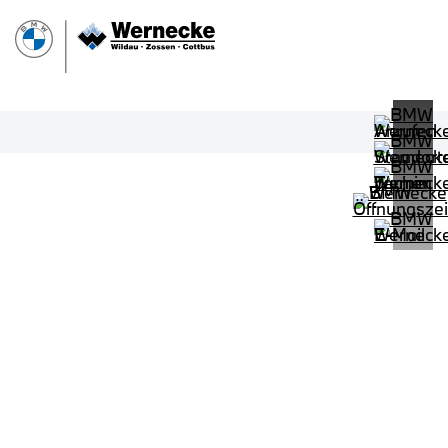
PROBEFAHRT
BMW 540d xDrive Touring M Sportp
LEISTUNG
KILOMETER
kW ( PS)
km
€
8,4% reduziert
UPE: €