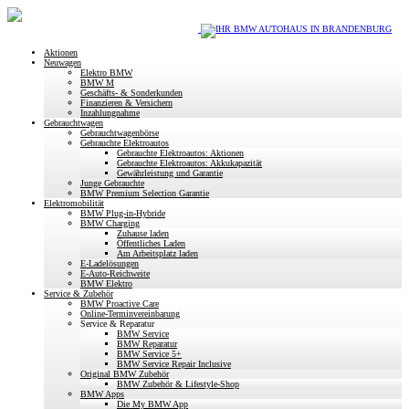
Aktionen
Neuwagen
Elektro BMW
BMW M
Geschäfts- & Sonderkunden
Finanzieren & Versichern
Inzahlungnahme
Gebrauchtwagen
Gebrauchtwagenbörse
Gebrauchte Elektroautos
Gebrauchte Elektroautos: Aktionen
Gebrauchte Elektroautos: Akkukapazität
Gewährleistung und Garantie
Junge Gebrauchte
BMW Premium Selection Garantie
Elektromobilität
BMW Plug-in-Hybride
BMW Charging
Zuhause laden
Öffentliches Laden
Am Arbeitsplatz laden
E-Ladelösungen
E-Auto-Reichweite
BMW Elektro
Service & Zubehör
BMW Proactive Care
Online-Terminvereinbarung
Service & Reparatur
BMW Service
BMW Reparatur
BMW Service 5+
BMW Service Repair Inclusive
Original BMW Zubehör
BMW Zubehör & Lifestyle-Shop
BMW Apps
Die My BMW App