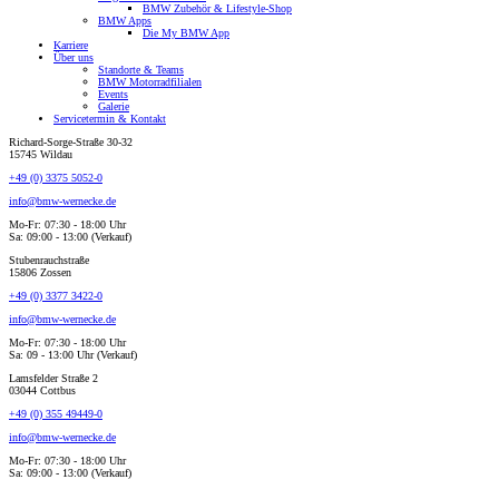
BMW Zubehör & Lifestyle-Shop
BMW Apps
Die My BMW App
Karriere
Über uns
Standorte & Teams
BMW Motorradfilialen
Events
Galerie
Servicetermin & Kontakt
Richard-Sorge-Straße 30-32
15745 Wildau
+49 (0) 3375 5052-0
info@bmw-wernecke.de
Mo-Fr: 07:30 - 18:00 Uhr
Sa: 09:00 - 13:00 (Verkauf)
Stubenrauchstraße
15806 Zossen
+49 (0) 3377 3422-0
info@bmw-wernecke.de
Mo-Fr: 07:30 - 18:00 Uhr
Sa: 09 - 13:00 Uhr (Verkauf)
Lamsfelder Straße 2
03044 Cottbus
+49 (0) 355 49449-0
info@bmw-wernecke.de
Mo-Fr: 07:30 - 18:00 Uhr
Sa: 09:00 - 13:00 (Verkauf)