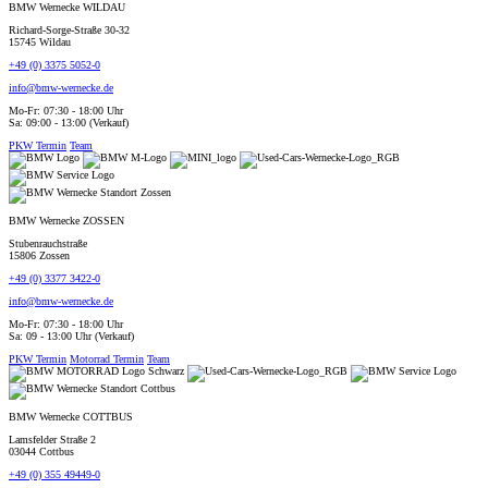
BMW Wernecke WILDAU
Richard-Sorge-Straße 30-32
15745 Wildau
+49 (0) 3375 5052-0
info@bmw-wernecke.de
Mo-Fr: 07:30 - 18:00 Uhr
Sa: 09:00 - 13:00 (Verkauf)
PKW Termin
Team
BMW Wernecke ZOSSEN
Stubenrauchstraße
15806 Zossen
+49 (0) 3377 3422-0
info@bmw-wernecke.de
Mo-Fr: 07:30 - 18:00 Uhr
Sa: 09 - 13:00 Uhr (Verkauf)
PKW Termin
Motorrad Termin
Team
BMW Wernecke COTTBUS
Lamsfelder Straße 2
03044 Cottbus
+49 (0) 355 49449-0