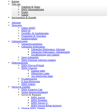
Karriere
Über uns
Standorte & Teams
BMW Motorradfilialen
Events
Galerie
Servicetermin & Kontakt
Aktionen
Neuwagen
Elektro BMW
BMW M
Geschäfts- & Sonderkunden
Finanzieren & Versichern
Inzahlungnahme
Gebrauchtwagen
Gebrauchtwagenbörse
Gebrauchte Elektroautos
Gebrauchte Elektroautos: Aktionen
Gebrauchte Elektroautos: Akkukapazität
Gewährleistung und Garantie
Junge Gebrauchte
BMW Premium Selection Garantie
Elektromobilität
BMW Plug-in-Hybride
BMW Charging
Zuhause laden
Öffentliches Laden
Am Arbeitsplatz laden
E-Ladelösungen
E-Auto-Reichweite
BMW Elektro
Service & Zubehör
BMW Proactive Care
Online-Terminvereinbarung
Service & Reparatur
BMW Service
BMW Reparatur
BMW Service 5+
BMW Service Repair Inclusive
Original BMW Zubehör