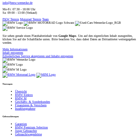
info@bmw-wernecke.de
Mo-Fr: 07:30 - 18:00 Uhr
Sa: 09:00 - 13:00 (Verkauf)
PKW Termin
Motorrad Termin
Team
Sie sehen gerade einen Platzhalterinhalt von
Google Maps
. Um auf den eigentlichen Inhalt zuzugreifen,
klicken Sie auf die Schaltfläche unten. Bitte beachten Sie, dass dabei Daten an Drittanbieter weitergegeben
werden.
Mehr Informationen
Inhalt entsperren
Erforderlichen Service akzeptieren und Inhalte entsperren
Neuwagen
Übersicht
BMW Elektro
BMW M
Geschäfts- & Sonderkunden
Finanzieren & Versichern
Inzahlungnahme
Gebrauchtwagen
Garantien
BMW Premium Selection
Junge Gebrauchte
Gebrauchtwagenbörse