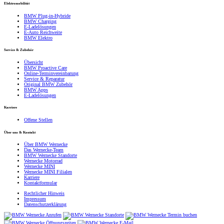
Elektromobilität
BMW Plug-in-Hybride
BMW Charging
E-Ladelösungen
E-Auto Reichweite
BMW Elektro
Service & Zubehör
Übersicht
BMW Proactive Care
Online-Terminvereinbarung
Service & Reparatur
Original BMW Zubehör
BMW Apps
E-Ladelösungen
Karriere
Offene Stellen
Über uns & Kontakt
Über BMW Wernecke
Das Wernecke-Team
BMW Wernecke Standorte
Wernecke Motorrad
Wernecke MINI
Wernecke MINI Filialen
Karriere
Kontaktformular
Rechtlicher Hinweis
Impressum
Datenschutzerklärung