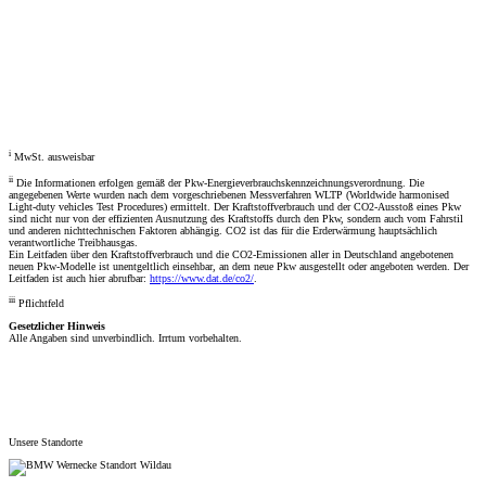
Fahrzeugberater
Welches Auto soll ich kaufen, kann ich mir leisten und passt zu mir? Mit dem Fahrzeugberater finden Sie
das richtige Auto.
Los gehts
i
MwSt. ausweisbar
ii
Die Informationen erfolgen gemäß der Pkw-Energieverbrauchskennzeichnungsverordnung. Die
angegebenen Werte wurden nach dem vorgeschriebenen Messverfahren WLTP (Worldwide harmonised
Light-duty vehicles Test Procedures) ermittelt. Der Kraftstoffverbrauch und der CO2-Ausstoß eines Pkw
sind nicht nur von der effizienten Ausnutzung des Kraftstoffs durch den Pkw, sondern auch vom Fahrstil
und anderen nichttechnischen Faktoren abhängig. CO2 ist das für die Erderwärmung hauptsächlich
verantwortliche Treibhausgas.
Ein Leitfaden über den Kraftstoffverbrauch und die CO2-Emissionen aller in Deutschland angebotenen
neuen Pkw-Modelle ist unentgeltlich einsehbar, an dem neue Pkw ausgestellt oder angeboten werden. Der
Leitfaden ist auch hier abrufbar:
https://www.dat.de/co2/
.
iii
Pflichtfeld
Gesetzlicher Hinweis
Alle Angaben sind unverbindlich. Irrtum vorbehalten.
Unsere Standorte