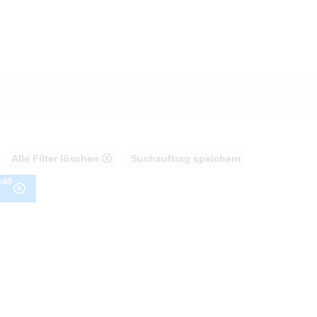
Alle Filter löschen ⓧ
Suchauftrag speichern
e40
AHRT
PROBEFAHRT
20d Touring M Sportpaket HiFi DAB LED
BMW 320d Limousine