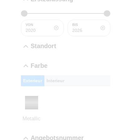
PROBEF
BMW 2
VON
BIS
LEISTUN
kW ( PS)
Standort
€
8,4% red
UPE: €
Farbe
Exterieur
Interieur
NEFZ: Kraf
(komb./inn
CO2-Emissi
;ii WLTP: 
Metallic
l/100km; 
g/km; Lei
3996 cm³; K
Angebotsnummer