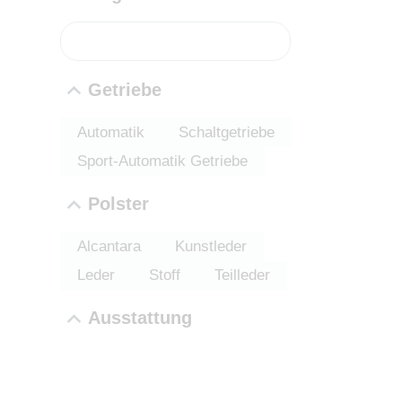
PROBEF
Getriebe
BMW 2
LEISTUN
Automatik
Schaltgetriebe
kW ( PS)
Sport-Automatik Getriebe
€
8,4% red
Polster
UPE: €
Alcantara
Kunstleder
Leder
Stoff
Teilleder
NEFZ: Kraf
Ausstattung
(komb./inn
CO2-Emissi
;ii WLTP: 
l/100km; 