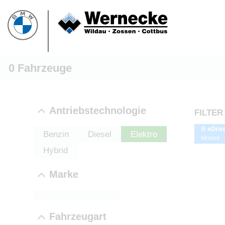
0
Fahrzeuge
Antriebstechnologie
FILTER
i5 eDriv
Benzin
Diesel
Elektro
Modell
Hybrid
Marke
PROBEF
Fahrzeugart
BMW 3