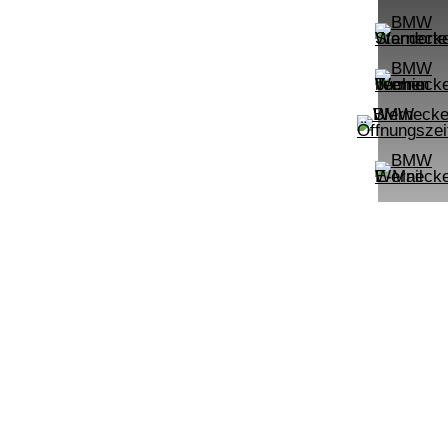
LEISTUNG
KILOMETER
kW ( PS)
km
€
8,4% reduziert
UPE: €
542,00 €
mtl. Leasingrate.
NEFZ: Kraftstoffverbr.
00km;
(komb./innerorts/außerorts): // l/100km;
lasse:
CO2-Emission (komb.): ; Effizienzklasse:
.):
;ii WLTP: Kraftstoffverbrauch (komb.):
rt:
l/100km; CO2-Emissionen kombiniert:
m:
g/km; Leistung: KW ( PS); Hubraum:
3996 cm³; Kraftstoff: ; ii