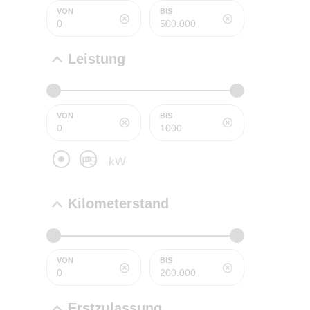
PROBEF
VON
BIS
BMW 3
LEISTUN
kW ( PS)
Leistung
€
8,4% red
UPE: €
VON
BIS
PS
kW
NEFZ: Kraf
Kilometerstand
(komb./inn
CO2-Emissi
;ii WLTP: 
l/100km; 
g/km; Lei
VON
BIS
3996 cm³; K
Erstzulassung