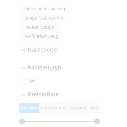
LEISTUN
Gebrauchtfahrzeug
kW ( PS)
Junge Gebrauchte
€
Neufahrzeuge
8,4% red
UPE: €
Vorführfahrzeug
Karosserie
NEFZ: Kraf
Fahrzeugtyp
(komb./inn
CO2-Emissi
PKW
;ii WLTP: 
l/100km; 
Preise/Rate
g/km; Lei
3996 cm³; K
Barpreis
Finanzierung
Leasing
Abo