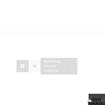
Sortierung
Neueste
Angebote
PROBEFAHRT
 Shz
 M Sportpaket HiFi DAB LED Shz
BMW 320d Touring M Sportpaket H