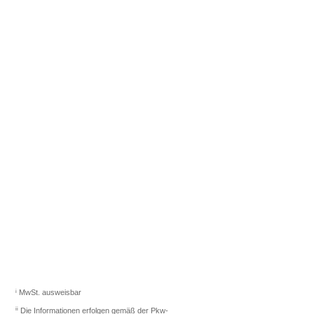
Fahrzeugberater finden
Sie das richtige Auto.
Los gehts
i
MwSt. ausweisbar
ii
Die Informationen erfolgen gemäß der Pkw-