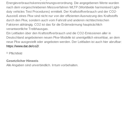
Energieverbrauchskennzeichnungsverordnung. Die angegebenen Werte wurden
nach dem vorgeschriebenen Messverfahren WLTP (Worldwide harmonised Light-
duty vehicles Test Procedures) ermittelt. Der Kraftstoffverbrauch und der CO2-
Ausstoß eines Pkw sind nicht nur von der effizienten Ausnutzung des Kraftstoffs
durch den Pkw, sondern auch vom Fahrstil und anderen nichttechnischen
Faktoren abhängig. CO2 ist das für die Erderwärmung hauptsächlich
verantwortliche Treibhausgas.
Ein Leitfaden über den Kraftstoffverbrauch und die CO2-Emissionen aller in
Deutschland angebotenen neuen Pkw-Modelle ist unentgeltlich einsehbar, an dem
neue Pkw ausgestellt oder angeboten werden. Der Leitfaden ist auch hier abrufbar:
https://www.dat.de/co2/
.
iii
Pflichtfeld
Gesetzlicher Hinweis
Alle Angaben sind unverbindlich. Irrtum vorbehalten.