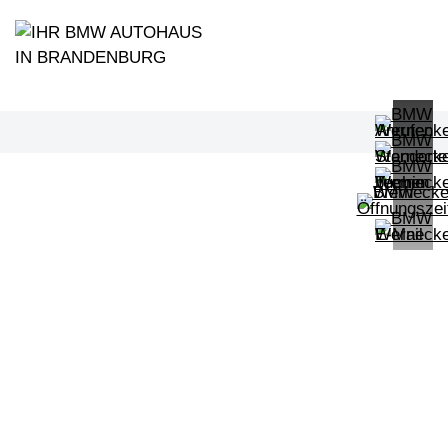
PROBEFAHRT
BMW 320d Touring M Sportpaket HiF
LEISTUNG
KILOMETER
kW ( PS)
km
€
8,4% reduziert
UPE: €