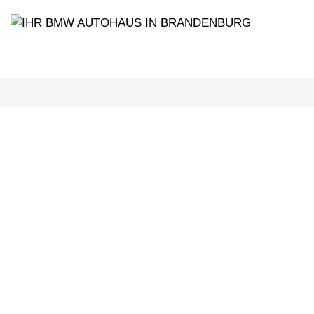
PROBEF
BMW 3
LEISTUN
kW ( PS)
€
8,4% red