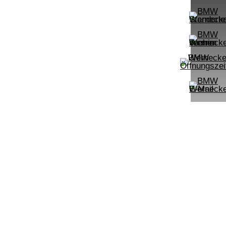
UPE: €
542,00 €
mtl. Leasingrate.
NEFZ: Kraftstoffverbr.
00km;
(komb./innerorts/außerorts): // l/100km;
lasse:
CO2-Emission (komb.): ; Effizienzklasse:
.):
;ii WLTP: Kraftstoffverbrauch (komb.):
rt:
l/100km; CO2-Emissionen kombiniert:
m:
g/km; Leistung: KW ( PS); Hubraum:
3996 cm³; Kraftstoff: ; ii
PROBEFAHRT
i DAB LED
mousine M Sportpaket HiFi DAB LED
BMW 330i xDrive Touring
LEISTUNG
KILOMETER
kW ( PS)
km