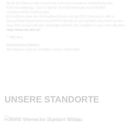
durch den Pkw, sondern auch vom Fahrstil und anderen nichttechnischen
Faktoren abhängig. CO2 ist das für die Erderwärmung hauptsächlich
verantwortliche Treibhausgas.
Ein Leitfaden über den Kraftstoffverbrauch und die CO2-Emissionen aller in
Deutschland angebotenen neuen Pkw-Modelle ist unentgeltlich einsehbar, an dem
neue Pkw ausgestellt oder angeboten werden. Der Leitfaden ist auch hier abrufbar:
https://www.dat.de/co2/
.
iii
Pflichtfeld
Gesetzlicher Hinweis
Alle Angaben sind unverbindlich. Irrtum vorbehalten.
UNSERE STANDORTE