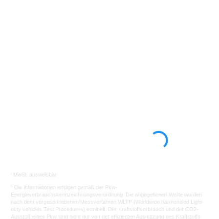
Los gehts
i
MwSt. ausweisbar
ii
Die Informationen erfolgen gemäß der Pkw-
Energieverbrauchskennzeichnungsverordnung. Die angegebenen Werte wurden
nach dem vorgeschriebenen Messverfahren WLTP (Worldwide harmonised Light-
duty vehicles Test Procedures) ermittelt. Der Kraftstoffverbrauch und der CO2-
Ausstoß eines Pkw sind nicht nur von der effizienten Ausnutzung des Kraftstoffs