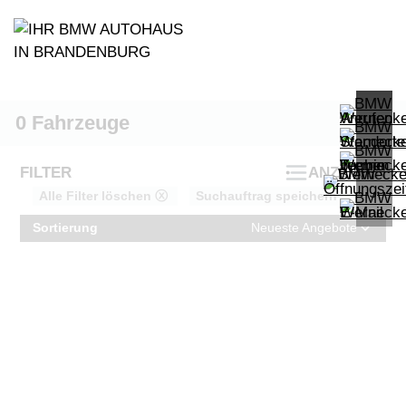
0
Fahrzeuge
FILTER
ANZEIGEN
Alle Filter löschen ⓧ
Suchauftrag speichern
Sortierung
Neueste Angebote
PROBEFAHRT
BMW X6 xDrive40d M Sport
LEISTUNG
KILOMETER
kW ( PS)
km