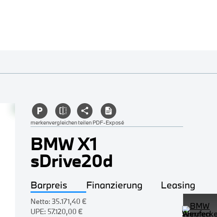
merken
vergleichen
teilen
PDF-Exposé
BMW X1
sDrive20d
Barpreis
Finanzierung
Leasing
Netto:
35.171,40 €
UPE:
57.120,00 €