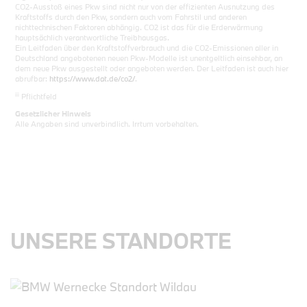
CO2-Ausstoß eines Pkw sind nicht nur von der effizienten Ausnutzung des
Kraftstoffs durch den Pkw, sondern auch vom Fahrstil und anderen
nichttechnischen Faktoren abhängig. CO2 ist das für die Erderwärmung
hauptsächlich verantwortliche Treibhausgas.
Ein Leitfaden über den Kraftstoffverbrauch und die CO2-Emissionen aller in
Deutschland angebotenen neuen Pkw-Modelle ist unentgeltlich einsehbar, an
dem neue Pkw ausgestellt oder angeboten werden. Der Leitfaden ist auch hier
abrufbar:
https://www.dat.de/co2/
.
iii
Pflichtfeld
Gesetzlicher Hinweis
Alle Angaben sind unverbindlich. Irrtum vorbehalten.
UNSERE STANDORTE