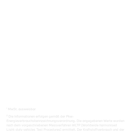
Sie das richtige Auto.
Los gehts
i
MwSt. ausweisbar
ii
Die Informationen erfolgen gemäß der Pkw-
Energieverbrauchskennzeichnungsverordnung. Die angegebenen Werte wurden
nach dem vorgeschriebenen Messverfahren WLTP (Worldwide harmonised
Light-duty vehicles Test Procedures) ermittelt. Der Kraftstoffverbrauch und der