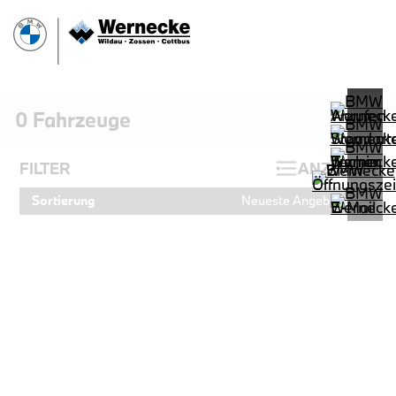
0
Fahrzeuge
FILTER
ANZEIGEN
Sortierung
Neueste Angebote
PROBEFAHRT
BMW 320d Touring M Sportpaket HiF
LEISTUNG
KILOMETER
kW ( PS)
km