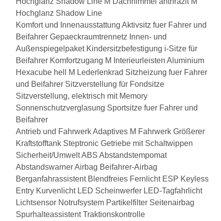
Hochglanz Shadow Line
M Dachhimmel anthrazit
M
Hochglanz Shadow Line
Komfort und Innenausstattung
Aktivsitz fuer Fahrer und
Beifahrer
Gepaeckraumtrennetz
Innen- und
Außenspiegelpaket
Kindersitzbefestigung i-Sitze für
Beifahrer
Komfortzugang
M Interieurleisten Aluminium
Hexacube hell
M Lederlenkrad
Sitzheizung fuer Fahrer
und Beifahrer
Sitzverstellung für Fondsitze
Sitzverstellung, elektrisch mit Memory
Sonnenschutzverglasung
Sportsitze fuer Fahrer und
Beifahrer
Antrieb und Fahrwerk
Adaptives M Fahrwerk
Größerer
Kraftstofftank
Steptronic Getriebe mit Schaltwippen
Sicherheit/Umwelt
ABS
Abstandstempomat
Abstandswarner
Airbag
Beifahrer-Airbag
Berganfahrassistent
Blendfreies Fernlicht
ESP
Keyless
Entry
Kurvenlicht
LED Scheinwerfer
LED-Tagfahrlicht
Lichtsensor
Notrufsystem
Partikelfilter
Seitenairbag
Spurhalteassistent
Traktionskontrolle