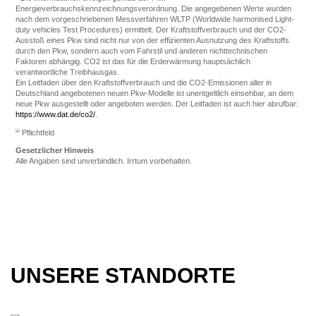
Energieverbrauchskennzeichnungsverordnung. Die angegebenen Werte wurden
nach dem vorgeschriebenen Messverfahren WLTP (Worldwide harmonised Light-
duty vehicles Test Procedures) ermittelt. Der Kraftstoffverbrauch und der CO2-
Ausstoß eines Pkw sind nicht nur von der effizienten Ausnutzung des Kraftstoffs
durch den Pkw, sondern auch vom Fahrstil und anderen nichttechnischen
Faktoren abhängig. CO2 ist das für die Erderwärmung hauptsächlich
verantwortliche Treibhausgas.
Ein Leitfaden über den Kraftstoffverbrauch und die CO2-Emissionen aller in
Deutschland angebotenen neuen Pkw-Modelle ist unentgeltlich einsehbar, an dem
neue Pkw ausgestellt oder angeboten werden. Der Leitfaden ist auch hier abrufbar:
https://www.dat.de/co2/
.
iii
Pflichtfeld
Gesetzlicher Hinweis
Alle Angaben sind unverbindlich. Irrtum vorbehalten.
UNSERE STANDORTE