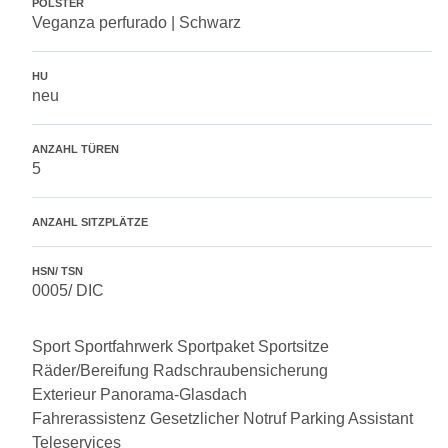
POLSTER
Veganza perfurado | Schwarz
HU
neu
ANZAHL TÜREN
5
ANZAHL SITZPLÄTZE
HSN/ TSN
0005/ DIC
Sport
Sportfahrwerk
Sportpaket
Sportsitze
Räder/Bereifung
Radschraubensicherung
Exterieur
Panorama-Glasdach
Fahrerassistenz
Gesetzlicher Notruf
Parking Assistant
Teleservices