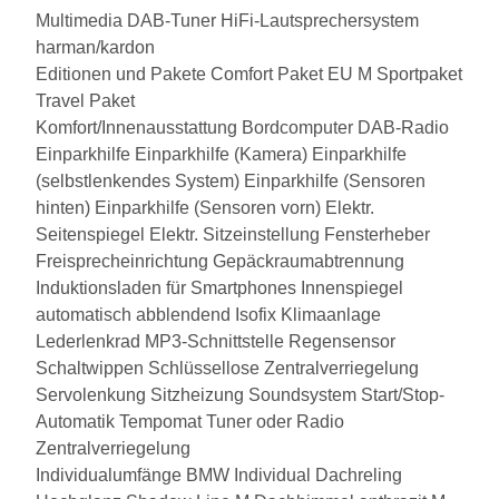
Multimedia
DAB-Tuner
HiFi-Lautsprechersystem
harman/kardon
Editionen und Pakete
Comfort Paket EU
M Sportpaket
Travel Paket
Komfort/Innenausstattung
Bordcomputer
DAB-Radio
Einparkhilfe
Einparkhilfe (Kamera)
Einparkhilfe
(selbstlenkendes System)
Einparkhilfe (Sensoren
hinten)
Einparkhilfe (Sensoren vorn)
Elektr.
Seitenspiegel
Elektr. Sitzeinstellung
Fensterheber
Freisprecheinrichtung
Gepäckraumabtrennung
Induktionsladen für Smartphones
Innenspiegel
automatisch abblendend
Isofix
Klimaanlage
Lederlenkrad
MP3-Schnittstelle
Regensensor
Schaltwippen
Schlüssellose Zentralverriegelung
Servolenkung
Sitzheizung
Soundsystem
Start/Stop-
Automatik
Tempomat
Tuner oder Radio
Zentralverriegelung
Individualumfänge
BMW Individual Dachreling