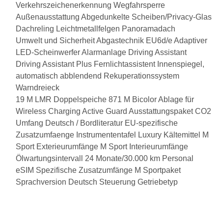
Verkehrszeichenerkennung
Wegfahrsperre
Außenausstattung
Abgedunkelte Scheiben/Privacy-Glas
Dachreling
Leichtmetallfelgen
Panoramadach
Umwelt und Sicherheit
Abgastechnik EU6d/e
Adaptiver
LED-Scheinwerfer
Alarmanlage
Driving Assistant
Driving Assistant Plus
Fernlichtassistent
Innenspiegel,
automatisch abblendend
Rekuperationssystem
Warndreieck
19 M LMR Doppelspeiche 871 M Bicolor
Ablage für
Wireless Charging
Active Guard
Ausstattungspaket
CO2
Umfang
Deutsch / Bordliteratur
EU-spezifische
Zusatzumfaenge
Instrumententafel Luxury
Kältemittel
M
Sport Exterieurumfänge
M Sport Interieurumfänge
Ölwartungsintervall 24 Monate/30.000 km
Personal
eSIM
Spezifische Zusatzumfänge M Sportpaket
Sprachversion Deutsch
Steuerung Getriebetyp