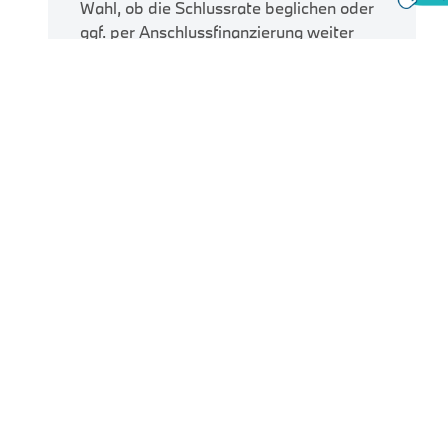
Wahl, ob die Schlussrate beglichen oder
ggf. per Anschlussfinanzierung weiter
finanziert werden soll.
Finanzierungsbeispiel
BMW X1 xDrive30e M
der BMW Bank GmbH
Sportpaket Head-Up HK HiFi
DAB
Fahrzeugpreis
50.929,00 €
Anzahlung
10.185,80 €
Laufleistung p.a.
10000 km
Laufzeit
60 Monate