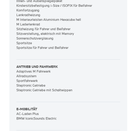
Innen- und Außenspiegelpaket
Kindersitzbefestigung i-Size / ISOFIX für Beifahrer
Komfortzugang
Lenkradheizung
M Interieurleisten Aluminium Hexacube hell
M Lederlenkrad
Sitzheizung für Fahrer und Beifahrer
Sitzverstellung, elektrisch mit Memory
Sonnenschutzverglasung
Sportsitze
Sportsitze für Fahrer und Beifahrer
ANTRIEB UND FAHRWERK
Adaptives M Fahrwerk
Allradsystem
Sportfahrwerk
Steptronic Getriebe
Steptronic Getriebe mit Schaltwippen
E-MOBILITÄT
AC-Laden Plus
BMW IconicSounds Electric