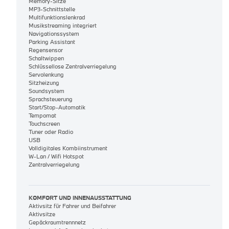
Memory-Sitze
MP3-Schnittstelle
Multifunktionslenkrad
Musikstreaming integriert
Navigationssystem
Parking Assistant
Regensensor
Schaltwippen
Schlüssellose Zentralverriegelung
Servolenkung
Sitzheizung
Soundsystem
Sprachsteuerung
Start/Stop-Automatik
Tempomat
Touchscreen
Tuner oder Radio
USB
Volldigitales Kombiinstrument
W-Lan / Wifi Hotspot
Zentralverriegelung
KOMFORT UND INNENAUSSTATTUNG
Aktivsitz für Fahrer und Beifahrer
Aktivsitze
Gepäckraumtrennnetz