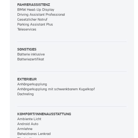
FAHRERASSISTENZ
BMW Head-Up Display
Driving Assistant Professional
Gesetzlicher Notruf
Parking Assistant Plus
Teleservices
SONSTIGES
Batterie inklusive
Batteriezertifikat
EXTERIEUR
Anhängerkupplung
Anhängerkupplung mit schwenkbarem Kugelkopf
Dachreling
KOMFORT/INNENAUSSTATTUNG
Ambiente Licht
Android Auto
Armlehne
Beheizbares Lenkrad