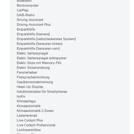
Bluetooth
Bordcomputer
CarPlay
DAB-Radio
Driving Assistant
Driving Assistant Plus
Einparkhilfe
Einparkhilfe (Kamera)
Einparkhilfe (selbstlenkendes System)
Einparkhilfe (Sensoren hinten)
Einparkhilfe (Sensoren vorn)
Elektr. Seitenspiegel
Elektr. Seitenspiegel anklappbar
Elektr. Sitze mit Memory-Fkt.
Elektr. Sitzeinstellung
Fensterheber
Freisprecheinrichtung
Gepäckraumabtrennung
Head-Up Display
Induktionsladen für Smartphones
Isofix
Klimaanlage
Klimaautomatik
Klimaautomatik 2 Zonen
Lederlenkrad
Live Cockpit Plus
Live Cockpit Professional
Lordosenstütze