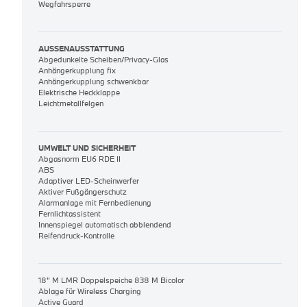
Wegfahrsperre
AUSSENAUSSTATTUNG
Abgedunkelte Scheiben/Privacy-Glas
Anhängerkupplung fix
Anhängerkupplung schwenkbar
Elektrische Heckklappe
Leichtmetallfelgen
UMWELT UND SICHERHEIT
Abgasnorm EU6 RDE II
ABS
Adaptiver LED-Scheinwerfer
Aktiver Fußgängerschutz
Alarmanlage mit Fernbedienung
Fernlichtassistent
Innenspiegel automatisch abblendend
Reifendruck-Kontrolle
18" M LMR Doppelspeiche 838 M Bicolor
Ablage für Wireless Charging
Active Guard