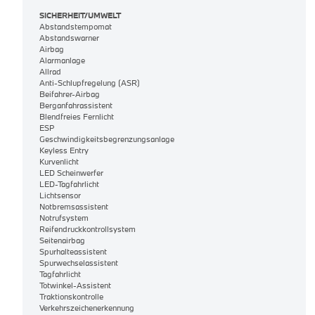
SICHERHEIT/UMWELT
Abstandstempomat
Abstandswarner
Airbag
Alarmanlage
Allrad
Anti-Schlupfregelung (ASR)
Beifahrer-Airbag
Berganfahrassistent
Blendfreies Fernlicht
ESP
Geschwindigkeitsbegrenzungsanlage
Keyless Entry
Kurvenlicht
LED Scheinwerfer
LED-Tagfahrlicht
Lichtsensor
Notbremsassistent
Notrufsystem
Reifendruckkontrollsystem
Seitenairbag
Spurhalteassistent
Spurwechselassistent
Tagfahrlicht
Totwinkel-Assistent
Traktionskontrolle
Verkehrszeichenerkennung