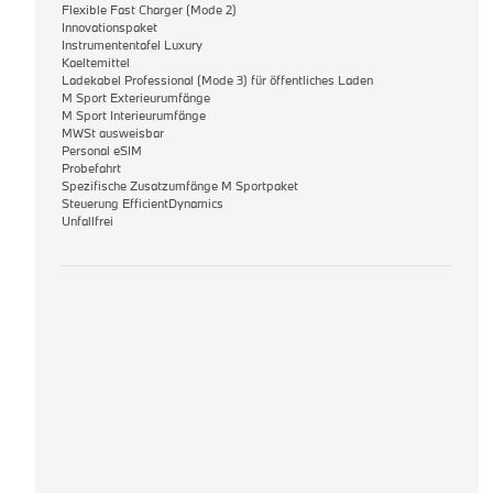
Flexible Fast Charger (Mode 2)
Innovationspaket
Instrumententafel Luxury
Kaeltemittel
Ladekabel Professional (Mode 3) für öffentliches Laden
M Sport Exterieurumfänge
M Sport Interieurumfänge
MWSt ausweisbar
Personal eSIM
Probefahrt
Spezifische Zusatzumfänge M Sportpaket
Steuerung EfficientDynamics
Unfallfrei