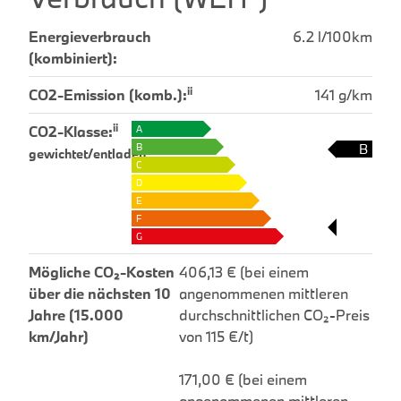
Energieverbrauch
6.2 l/100km
(kombiniert):
ii
CO2-Emission (komb.):
141 g/km
ii
CO2-Klasse:
A
B
B
gewichtet/entladen
C
D
E
F
G
Mögliche CO₂-Kosten
406,13 € (bei einem
über die nächsten 10
angenommenen mittleren
Jahre (15.000
durchschnittlichen CO₂-Preis
km/Jahr)
von 115 €/t)
171,00 € (bei einem
angenommenen mittleren