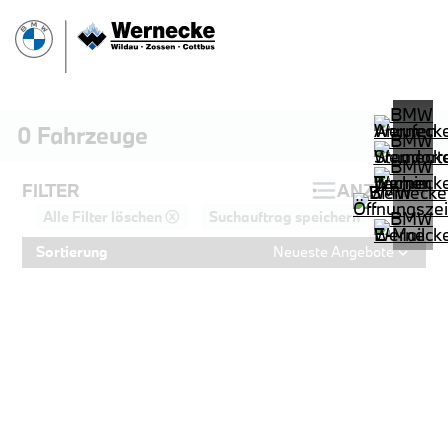
0
Fahrzeuge
FILTER
ANZEIGEN
Alle Filter löschen ⓧ
Suchauftrag speichern
Sortierung
Neueste Angebote
PROBEFAHRT
BMW 320d Touring M Sportpaket HiF
LEISTUNG
KILOMETER
kW ( PS)
km