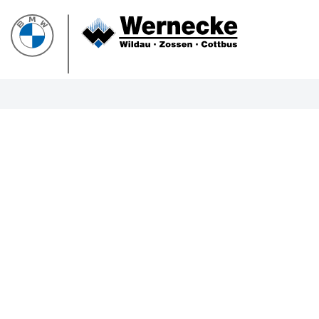
PROBEF
BMW 3
LEISTUN
kW ( PS)
€
8,4% re