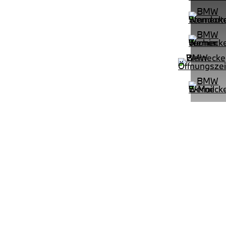
PROBEFAHRT
e M Sportpaket HiFi DAB LED Shz
BMW 320d Touring M Sportpaket 
LEISTUNG
KILOMETER
kW ( PS)
km
€
8,4% reduziert
UPE: €
542,00 €
mtl. Leasingrate.
NEFZ: Kraftstoffverbr.
100km;
(komb./innerorts/außerorts): // l/100km;
lasse:
CO2-Emission (komb.): ; Effizienzklasse:
.):
;ii WLTP: Kraftstoffverbrauch (komb.):
rt:
l/100km; CO2-Emissionen kombiniert: