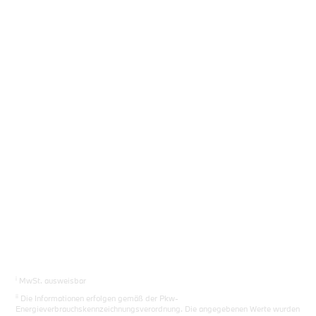
Sie das richtige Auto.
Los gehts
i
MwSt. ausweisbar
ii
Die Informationen erfolgen gemäß der Pkw-
Energieverbrauchskennzeichnungsverordnung. Die angegebenen Werte wurden