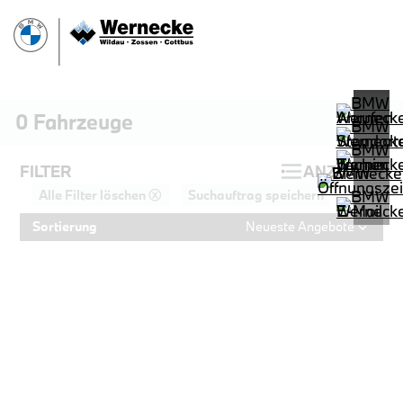
0
Fahrzeuge
FILTER
ANZEIGEN
Alle Filter löschen ⓧ
Suchauftrag speichern
Sortierung
Neueste Angebote
PROBEFAHRT
BMW 320d Touring M Sportpaket HiF
LEISTUNG
KILOMETER
kW ( PS)
km