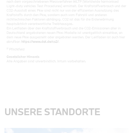
nach dem vorgeschriebenen Messverfahren WLTP (Worldwide harmonised
Light-duty vehicles Test Procedures) ermittelt. Der Kraftstoffverbrauch und der
CO2-Ausstoß eines Pkw sind nicht nur von der effizienten Ausnutzung des
Kraftstoffs durch den Pkw, sondern auch vom Fahrstil und anderen
nichttechnischen Faktoren abhängig. CO2 ist das für die Erderwärmung
hauptsächlich verantwortliche Treibhausgas.
Ein Leitfaden über den Kraftstoffverbrauch und die CO2-Emissionen aller in
Deutschland angebotenen neuen Pkw-Modelle ist unentgeltlich einsehbar, an
dem neue Pkw ausgestellt oder angeboten werden. Der Leitfaden ist auch hier
abrufbar:
https://www.dat.de/co2/
.
iii
Pflichtfeld
Gesetzlicher Hinweis
Alle Angaben sind unverbindlich. Irrtum vorbehalten.
UNSERE STANDORTE