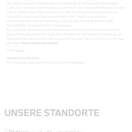
nach dem vorgeschriebenen Messverfahren WLTP (Worldwide harmonised
Light-duty vehicles Test Procedures) ermittelt. Der Kraftstoffverbrauch und der
CO2-Ausstoß eines Pkw sind nicht nur von der effizienten Ausnutzung des
Kraftstoffs durch den Pkw, sondern auch vom Fahrstil und anderen
nichttechnischen Faktoren abhängig. CO2 ist das für die Erderwärmung
hauptsächlich verantwortliche Treibhausgas.
Ein Leitfaden über den Kraftstoffverbrauch und die CO2-Emissionen aller in
Deutschland angebotenen neuen Pkw-Modelle ist unentgeltlich einsehbar, an
dem neue Pkw ausgestellt oder angeboten werden. Der Leitfaden ist auch hier
abrufbar:
https://www.dat.de/co2/
.
iii
Pflichtfeld
Gesetzlicher Hinweis
Alle Angaben sind unverbindlich. Irrtum vorbehalten.
UNSERE STANDORTE