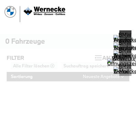
0
Fahrzeuge
FILTER
ANZEIGEN
Alle Filter löschen ⓧ
Suchauftrag speichern
Sortierung
Neueste Angebote
PROBEFAHRT
BMW 320d Touring M Sportpaket HiF
LEISTUNG
KILOMETER
kW ( PS)
km