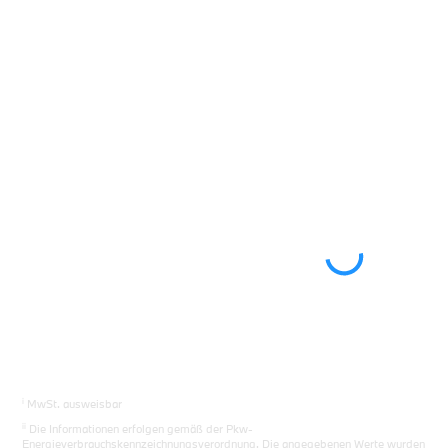
Sie das richtige Auto.
Los gehts
i
MwSt. ausweisbar
ii
Die Informationen erfolgen gemäß der Pkw-
Energieverbrauchskennzeichnungsverordnung. Die angegebenen Werte wurden