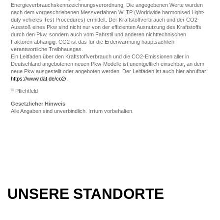
Energieverbrauchskennzeichnungsverordnung. Die angegebenen Werte wurden
nach dem vorgeschriebenen Messverfahren WLTP (Worldwide harmonised Light-
duty vehicles Test Procedures) ermittelt. Der Kraftstoffverbrauch und der CO2-
Ausstoß eines Pkw sind nicht nur von der effizienten Ausnutzung des Kraftstoffs
durch den Pkw, sondern auch vom Fahrstil und anderen nichttechnischen
Faktoren abhängig. CO2 ist das für die Erderwärmung hauptsächlich
verantwortliche Treibhausgas.
Ein Leitfaden über den Kraftstoffverbrauch und die CO2-Emissionen aller in
Deutschland angebotenen neuen Pkw-Modelle ist unentgeltlich einsehbar, an dem
neue Pkw ausgestellt oder angeboten werden. Der Leitfaden ist auch hier abrufbar:
https://www.dat.de/co2/
.
iii
Pflichtfeld
Gesetzlicher Hinweis
Alle Angaben sind unverbindlich. Irrtum vorbehalten.
UNSERE STANDORTE