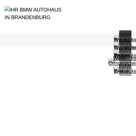
PROBEFAHRT
BMW 320d Touring M Sportpaket HiF
LEISTUNG
KILOMETER
kW ( PS)
km
€
8,4% reduziert
UPE: €