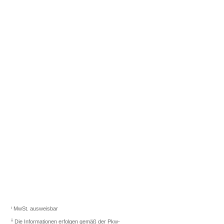
Fahrzeugberater finden
Sie das richtige Auto.
Los gehts
i
MwSt. ausweisbar
ii
Die Informationen erfolgen gemäß der Pkw-