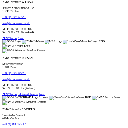
BMW Wernecke WILDAU
Richard-Sorge-Straße 30-32
15745 Wildau
+49 (0) 3375 5052-0
info@bmw-wernecke.de
Mo-Fr: 07:30 - 18:00 Uhr
Sa: 09:00 - 13:00 (Verkauf)
PKW Termin
Team
BMW Wernecke ZOSSEN
Stubenrauchstraße
15806 Zossen
+49 (0) 3377 3422-0
info@bmw-wernecke.de
Mo-Fr: 07:30 - 18:00 Uhr
Sa: 09 - 13:00 Uhr (Verkauf)
PKW Termin
Motorrad Termin
Team
BMW Wernecke COTTBUS
Lamsfelder Straße 2
03044 Cottbus
+49 (0) 355 49449-0