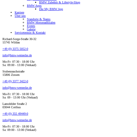
BMW Zubehör & Lifestyle-Shop
BMW Apps
Die My BMW App
Karriere
Über uns
Standorte & Teams
BMW Motorradfilialen
Events
Galerie
Servicetermin & Kontakt
Richard-Sorge-Straße 30-32
15745 Wildau
+49 (0) 3375 5052-0
info@bmw-wernecke.de
Mo-Fr: 07:30 - 18:00 Uhr
Sa: 09:00 - 13:00 (Verkauf)
Stubenrauchstraße
15806 Zossen
+49 (0) 3377 3422-0
info@bmw-wernecke.de
Mo-Fr: 07:30 - 18:00 Uhr
Sa: 09 - 13:00 Uhr (Verkauf)
Lamsfelder Straße 2
03044 Cottbus
+49 (0) 355 49449-0
info@bmw-wernecke.de
Mo-Fr: 07:30 - 18:00 Uhr
Sa: 09:00 - 13:00 (Verkauf)