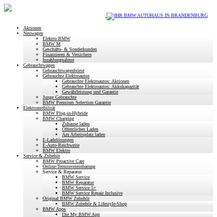
Aktionen
Neuwagen
Elektro BMW
BMW M
Geschäfts- & Sonderkunden
Finanzieren & Versichern
Inzahlungnahme
Gebrauchtwagen
Gebrauchtwagenbörse
Gebrauchte Elektroautos
Gebrauchte Elektroautos: Aktionen
Gebrauchte Elektroautos: Akkukapazität
Gewährleistung und Garantie
Junge Gebrauchte
BMW Premium Selection Garantie
Elektromobilität
BMW Plug-in-Hybride
BMW Charging
Zuhause laden
Öffentliches Laden
Am Arbeitsplatz laden
E-Ladelösungen
E-Auto-Reichweite
BMW Elektro
Service & Zubehör
BMW Proactive Care
Online-Terminvereinbarung
Service & Reparatur
BMW Service
BMW Reparatur
BMW Service 5+
BMW Service Repair Inclusive
Original BMW Zubehör
BMW Zubehör & Lifestyle-Shop
BMW Apps
Die My BMW App