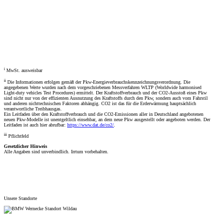
Fahrzeugberater
Welches Auto soll ich kaufen, kann ich mir leisten und passt zu mir? Mit dem Fahrzeugberater finden Sie
das richtige Auto.
Los gehts
i
MwSt. ausweisbar
ii
Die Informationen erfolgen gemäß der Pkw-Energieverbrauchskennzeichnungsverordnung. Die
angegebenen Werte wurden nach dem vorgeschriebenen Messverfahren WLTP (Worldwide harmonised
Light-duty vehicles Test Procedures) ermittelt. Der Kraftstoffverbrauch und der CO2-Ausstoß eines Pkw
sind nicht nur von der effizienten Ausnutzung des Kraftstoffs durch den Pkw, sondern auch vom Fahrstil
und anderen nichttechnischen Faktoren abhängig. CO2 ist das für die Erderwärmung hauptsächlich
verantwortliche Treibhausgas.
Ein Leitfaden über den Kraftstoffverbrauch und die CO2-Emissionen aller in Deutschland angebotenen
neuen Pkw-Modelle ist unentgeltlich einsehbar, an dem neue Pkw ausgestellt oder angeboten werden. Der
Leitfaden ist auch hier abrufbar:
https://www.dat.de/co2/
.
iii
Pflichtfeld
Gesetzlicher Hinweis
Alle Angaben sind unverbindlich. Irrtum vorbehalten.
Unsere Standorte