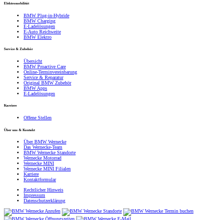
Elektromobilität
BMW Plug-in-Hybride
BMW Charging
E-Ladelösungen
E-Auto Reichweite
BMW Elektro
Service & Zubehör
Übersicht
BMW Proactive Care
Online-Terminvereinbarung
Service & Reparatur
Original BMW Zubehör
BMW Apps
E-Ladelösungen
Karriere
Offene Stellen
Über uns & Kontakt
Über BMW Wernecke
Das Wernecke-Team
BMW Wernecke Standorte
Wernecke Motorrad
Wernecke MINI
Wernecke MINI Filialen
Karriere
Kontaktformular
Rechtlicher Hinweis
Impressum
Datenschutzerklärung