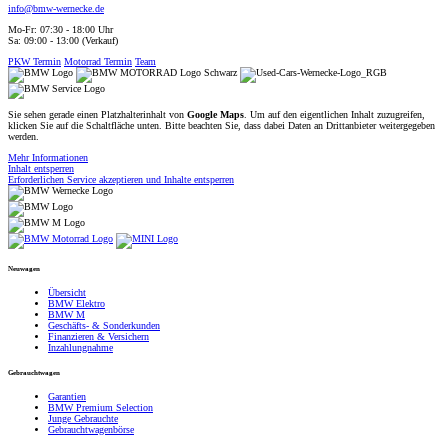
info@bmw-wernecke.de
Mo-Fr: 07:30 - 18:00 Uhr
Sa: 09:00 - 13:00 (Verkauf)
PKW Termin
Motorrad Termin
Team
Sie sehen gerade einen Platzhalterinhalt von
Google Maps
. Um auf den eigentlichen Inhalt zuzugreifen,
klicken Sie auf die Schaltfläche unten. Bitte beachten Sie, dass dabei Daten an Drittanbieter weitergegeben
werden.
Mehr Informationen
Inhalt entsperren
Erforderlichen Service akzeptieren und Inhalte entsperren
Neuwagen
Übersicht
BMW Elektro
BMW M
Geschäfts- & Sonderkunden
Finanzieren & Versichern
Inzahlungnahme
Gebrauchtwagen
Garantien
BMW Premium Selection
Junge Gebrauchte
Gebrauchtwagenbörse