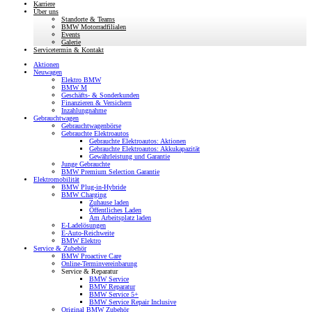
Karriere
Über uns
Standorte & Teams
BMW Motorradfilialen
Events
Galerie
Servicetermin & Kontakt
Aktionen
Neuwagen
Elektro BMW
BMW M
Geschäfts- & Sonderkunden
Finanzieren & Versichern
Inzahlungnahme
Gebrauchtwagen
Gebrauchtwagenbörse
Gebrauchte Elektroautos
Gebrauchte Elektroautos: Aktionen
Gebrauchte Elektroautos: Akkukapazität
Gewährleistung und Garantie
Junge Gebrauchte
BMW Premium Selection Garantie
Elektromobilität
BMW Plug-in-Hybride
BMW Charging
Zuhause laden
Öffentliches Laden
Am Arbeitsplatz laden
E-Ladelösungen
E-Auto-Reichweite
BMW Elektro
Service & Zubehör
BMW Proactive Care
Online-Terminvereinbarung
Service & Reparatur
BMW Service
BMW Reparatur
BMW Service 5+
BMW Service Repair Inclusive
Original BMW Zubehör