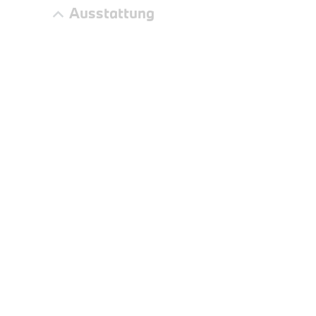
kW ( PS)
Ausstattung
€
8,4% re
UPE: €
NEFZ: Kraf
(komb./inn
CO2-Emissi
;ii WLTP: 
l/100km; 
g/km; Lei
3996 cm³; K
PROBEF
BMW 3