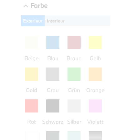
UPE: €
Farbe
Exterieur
Interieur
NEFZ: Kraf
(komb./inn
CO2-Emissi
;ii WLTP: 
Beige
Blau
Braun
Gelb
l/100km; 
g/km; Lei
3996 cm³; K
Gold
Grau
Grün
Orange
PROBEF
BMW 2
Rot
Schwarz
Silber
Violett
LEISTUN
kW ( PS)
€