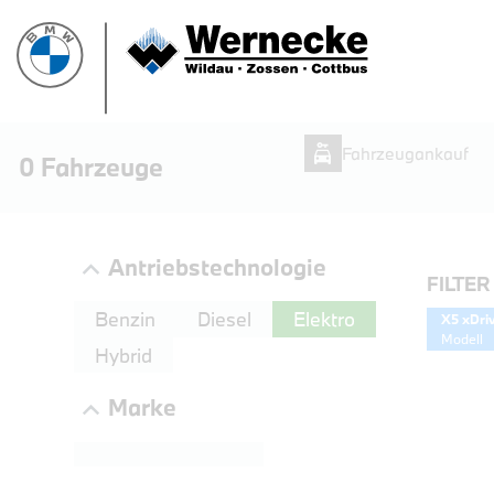
Fahrzeugankauf
0
Fahrzeuge
Antriebstechnologie
FILTER
Benzin
Diesel
Elektro
X5 xDri
Modell
Hybrid
Marke