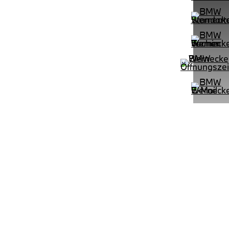
AB LED Komfortzg. Parkassistent
BMW 318d Limousine DAB LED Ko
LEISTUNG
KILOMETER
kW ( PS)
km
€
8,4% reduziert
UPE: €
542,00 €
mtl. Leasingrate.
mpomat Shz