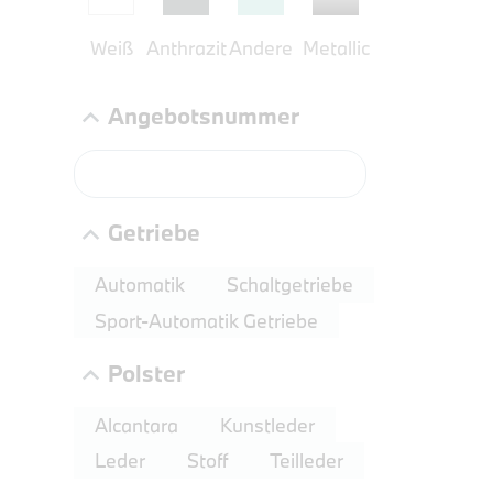
8,4% re
Weiß
Anthrazit
Andere
Metallic
UPE: €
Angebotsnummer
NEFZ: Kraf
(komb./inn
CO2-Emissi
Getriebe
;ii WLTP: 
l/100km; 
Automatik
Schaltgetriebe
g/km; Lei
3996 cm³; K
Sport-Automatik Getriebe
Polster
PROBEF
Alcantara
Kunstleder
BMW 2
Leder
Stoff
Teilleder
LEISTUN