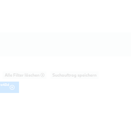
Alle Filter löschen ⓧ
Suchauftrag speichern
ve40d
PROBEFAHRT