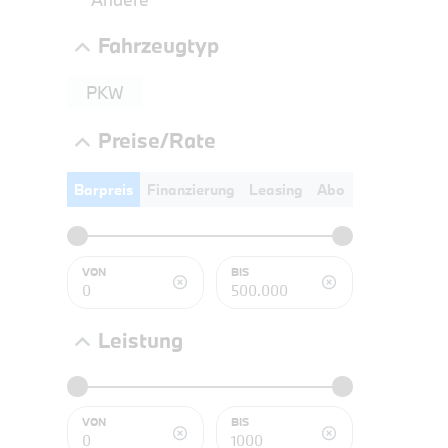
NEFZ: Kraf
Fahrzeugtyp
(komb./inn
CO2-Emissi
PKW
;ii WLTP: 
l/100km; 
g/km; Lei
Preise/Rate
3996 cm³; K
Barpreis
Finanzierung
Leasing
Abo
PROBEF
VON
BIS
BMW 2
LEISTUN
kW ( PS)
Leistung
€
8,4% re
UPE: €
VON
BIS