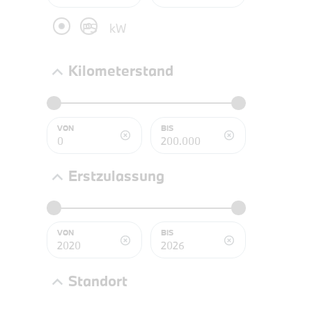
PS
kW
NEFZ: Kraf
(komb./inn
Kilometerstand
CO2-Emissi
;ii WLTP: 
l/100km; 
g/km; Lei
VON
BIS
3996 cm³; K
Erstzulassung
PROBEF
BMW 2
VON
BIS
LEISTUN
kW ( PS)
Standort
€
8,4% re