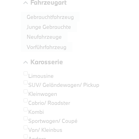
Fahrzeugart
Gebrauchtfahrzeug
Junge Gebrauchte
Neufahrzeuge
Vorführfahrzeug
Karosserie
PROBEF
BMW 3
Limousine
LEISTUN
SUV/ Geländewagen/ Pickup
kW ( PS)
Kleinwagen
€
Cabrio/ Roadster
8,4% re
Kombi
UPE: €
Sportwagen/ Coupé
Van/ Kleinbus
Andere