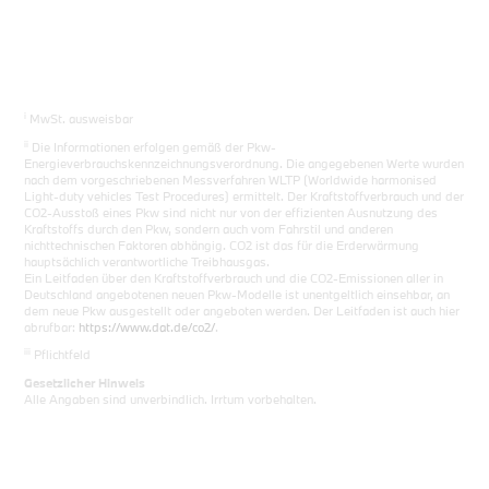
i
MwSt. ausweisbar
ii
Die Informationen erfolgen gemäß der Pkw-
Energieverbrauchskennzeichnungsverordnung. Die angegebenen Werte wurden
nach dem vorgeschriebenen Messverfahren WLTP (Worldwide harmonised
Light-duty vehicles Test Procedures) ermittelt. Der Kraftstoffverbrauch und der
CO2-Ausstoß eines Pkw sind nicht nur von der effizienten Ausnutzung des
Kraftstoffs durch den Pkw, sondern auch vom Fahrstil und anderen
nichttechnischen Faktoren abhängig. CO2 ist das für die Erderwärmung
hauptsächlich verantwortliche Treibhausgas.
Ein Leitfaden über den Kraftstoffverbrauch und die CO2-Emissionen aller in
Deutschland angebotenen neuen Pkw-Modelle ist unentgeltlich einsehbar, an
dem neue Pkw ausgestellt oder angeboten werden. Der Leitfaden ist auch hier
abrufbar:
https://www.dat.de/co2/
.
iii
Pflichtfeld
Gesetzlicher Hinweis
Alle Angaben sind unverbindlich. Irrtum vorbehalten.