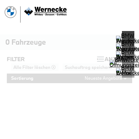
0
Fahrzeuge
FILTER
ANZEIGEN
Alle Filter löschen ⓧ
Suchauftrag speichern
Sortierung
Neueste Angebote
PROBEFAHRT
BMW 320d Touring M Sportpaket HiF
LEISTUNG
KILOMETER
kW ( PS)
km