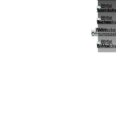
PROBEFAHRT
uring M Sportpaket HiFi DAB LED
BMW 330i xDrive Limousine M Spo
LEISTUNG
KILOMETER
kW ( PS)
km
€
8,4% reduziert
UPE: €
542,00 €
mtl. Leasingrate.