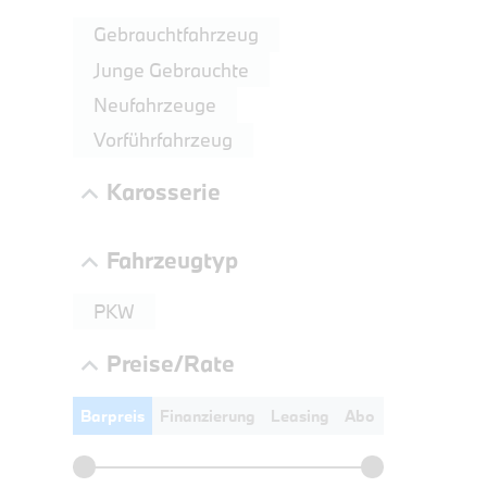
LEISTUN
Gebrauchtfahrzeug
kW ( PS)
Junge Gebrauchte
€
Neufahrzeuge
8,4% re
UPE: €
Vorführfahrzeug
Karosserie
Fahrzeugtyp
PKW
Preise/Rate
Barpreis
Finanzierung
Leasing
Abo