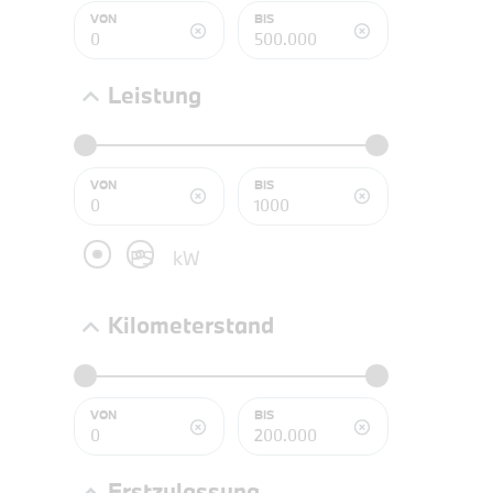
NEFZ: Kraf
VON
BIS
(komb./inn
CO2-Emissi
;ii WLTP: 
Leistung
l/100km; 
g/km; Lei
3996 cm³; K
VON
BIS
PS
kW
Kilometerstand
VON
BIS
PROBEF
Erstzulassung