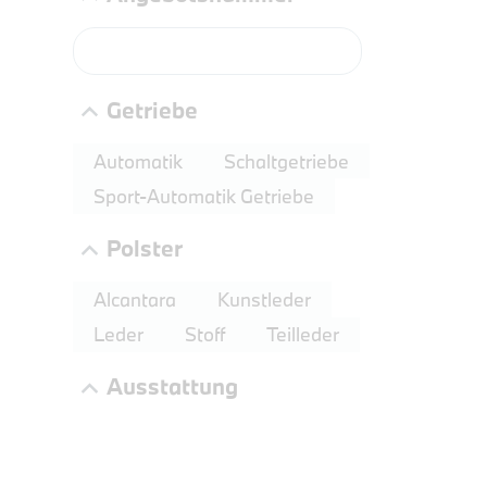
Getriebe
Automatik
Schaltgetriebe
Sport-Automatik Getriebe
Polster
PROBEF
BMW 3
Alcantara
Kunstleder
LEISTUN
Leder
Stoff
Teilleder
kW ( PS)
Ausstattung
€
8,4% re
UPE: €