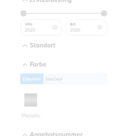
BMW 3
LEISTUN
kW ( PS)
VON
BIS
€
8,4% re
Standort
UPE: €
Farbe
Exterieur
Interieur
NEFZ: Kraf
(komb./inn
CO2-Emissi
;ii WLTP: 
l/100km; 
g/km; Lei
Metallic
3996 cm³; K
Angebotsnummer