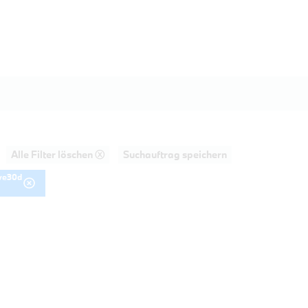
Alle Filter löschen ⓧ
Suchauftrag speichern
ve30d
AHRT
30i xDrive Touring M Sportpaket HiFi 