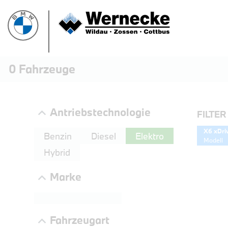
0
Fahrzeuge
Antriebstechnologie
FILTER
X6 xDri
Benzin
Diesel
Elektro
Modell
Hybrid
Marke
PROBEF
Fahrzeugart
BMW 3