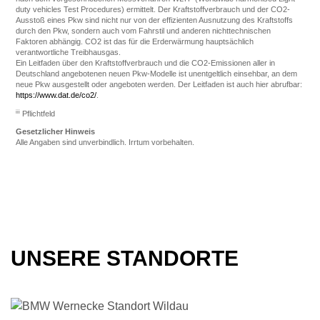
duty vehicles Test Procedures) ermittelt. Der Kraftstoffverbrauch und der CO2-
Ausstoß eines Pkw sind nicht nur von der effizienten Ausnutzung des Kraftstoffs
durch den Pkw, sondern auch vom Fahrstil und anderen nichttechnischen
Faktoren abhängig. CO2 ist das für die Erderwärmung hauptsächlich
verantwortliche Treibhausgas.
Ein Leitfaden über den Kraftstoffverbrauch und die CO2-Emissionen aller in
Deutschland angebotenen neuen Pkw-Modelle ist unentgeltlich einsehbar, an dem
neue Pkw ausgestellt oder angeboten werden. Der Leitfaden ist auch hier abrufbar:
https://www.dat.de/co2/
.
iii
Pflichtfeld
Gesetzlicher Hinweis
Alle Angaben sind unverbindlich. Irrtum vorbehalten.
UNSERE STANDORTE