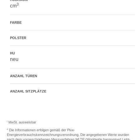
3
cm
FARBE
POLSTER
HU
neu
ANZAHL TÜREN
ANZAHL SITZPLÄTZE
i
MwSt. ausweisbar
ii
Die Informationen erfolgen gemäß der Pkw-
Energieverbrauchskennzeichnungsverordnung. Die angegebenen Werte wurden
nach dem vorgeschriebenen Messverfahren WLTP (Worldwide harmonised Light-