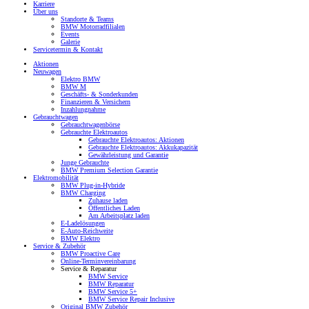
Karriere
Über uns
Standorte & Teams
BMW Motorradfilialen
Events
Galerie
Servicetermin & Kontakt
Aktionen
Neuwagen
Elektro BMW
BMW M
Geschäfts- & Sonderkunden
Finanzieren & Versichern
Inzahlungnahme
Gebrauchtwagen
Gebrauchtwagenbörse
Gebrauchte Elektroautos
Gebrauchte Elektroautos: Aktionen
Gebrauchte Elektroautos: Akkukapazität
Gewährleistung und Garantie
Junge Gebrauchte
BMW Premium Selection Garantie
Elektromobilität
BMW Plug-in-Hybride
BMW Charging
Zuhause laden
Öffentliches Laden
Am Arbeitsplatz laden
E-Ladelösungen
E-Auto-Reichweite
BMW Elektro
Service & Zubehör
BMW Proactive Care
Online-Terminvereinbarung
Service & Reparatur
BMW Service
BMW Reparatur
BMW Service 5+
BMW Service Repair Inclusive
Original BMW Zubehör