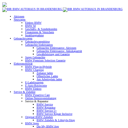
Aktionen
Neuwagen
Elektro BMW
BMW M
Geschäfts- & Sonderkunden
Finanzieren & Versichern
Inzahlungnahme
Gebrauchtwagen
Gebrauchtwagenbörse
Gebrauchte Elektroautos
Gebrauchte Elektroautos: Aktionen
Gebrauchte Elektroautos: Akkukapazität
Gewährleistung und Garantie
Junge Gebrauchte
BMW Premium Selection Garantie
Elektromobilität
BMW Plug-in-Hybride
BMW Charging
Zuhause laden
Öffentliches Laden
Am Arbeitsplatz laden
E-Ladelösungen
E-Auto-Reichweite
BMW Elektro
Service & Zubehör
BMW Proactive Care
Online-Terminvereinbarung
Service & Reparatur
BMW Service
BMW Reparatur
BMW Service 5+
BMW Service Repair Inclusive
Original BMW Zubehör
BMW Zubehör & Lifestyle-Shop
BMW Apps
Die My BMW App