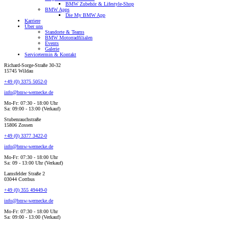
BMW Zubehör & Lifestyle-Shop
BMW Apps
Die My BMW App
Karriere
Über uns
Standorte & Teams
BMW Motorradfilialen
Events
Galerie
Servicetermin & Kontakt
Richard-Sorge-Straße 30-32
15745 Wildau
+49 (0) 3375 5052-0
info@bmw-wernecke.de
Mo-Fr: 07:30 - 18:00 Uhr
Sa: 09:00 - 13:00 (Verkauf)
Stubenrauchstraße
15806 Zossen
+49 (0) 3377 3422-0
info@bmw-wernecke.de
Mo-Fr: 07:30 - 18:00 Uhr
Sa: 09 - 13:00 Uhr (Verkauf)
Lamsfelder Straße 2
03044 Cottbus
+49 (0) 355 49449-0
info@bmw-wernecke.de
Mo-Fr: 07:30 - 18:00 Uhr
Sa: 09:00 - 13:00 (Verkauf)