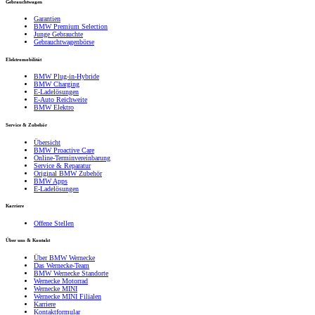
Gebrauchtwagen
Garantien
BMW Premium Selection
Junge Gebrauchte
Gebrauchtwagenbörse
Elektromobilität
BMW Plug-in-Hybride
BMW Charging
E-Ladelösungen
E-Auto Reichweite
BMW Elektro
Service & Zubehör
Übersicht
BMW Proactive Care
Online-Terminvereinbarung
Service & Reparatur
Original BMW Zubehör
BMW Apps
E-Ladelösungen
Karriere
Offene Stellen
Über uns & Kontakt
Über BMW Wernecke
Das Wernecke-Team
BMW Wernecke Standorte
Wernecke Motorrad
Wernecke MINI
Wernecke MINI Filialen
Karriere
Kontaktformular