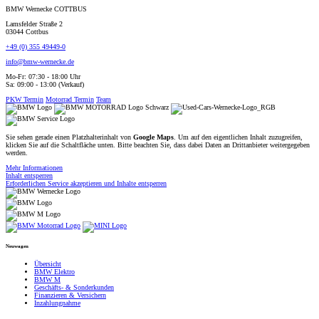
BMW Wernecke COTTBUS
Lamsfelder Straße 2
03044 Cottbus
+49 (0) 355 49449-0
info@bmw-wernecke.de
Mo-Fr: 07:30 - 18:00 Uhr
Sa: 09:00 - 13:00 (Verkauf)
PKW Termin
Motorrad Termin
Team
Sie sehen gerade einen Platzhalterinhalt von
Google Maps
. Um auf den eigentlichen Inhalt zuzugreifen,
klicken Sie auf die Schaltfläche unten. Bitte beachten Sie, dass dabei Daten an Drittanbieter weitergegeben
werden.
Mehr Informationen
Inhalt entsperren
Erforderlichen Service akzeptieren und Inhalte entsperren
Neuwagen
Übersicht
BMW Elektro
BMW M
Geschäfts- & Sonderkunden
Finanzieren & Versichern
Inzahlungnahme