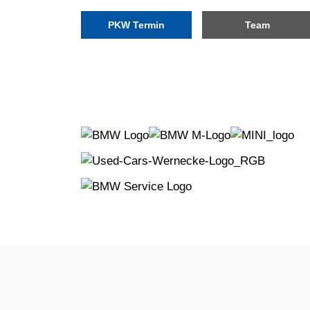
PKW Termin
Team