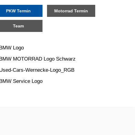
PKW Termin
Motorrad Termin
Team