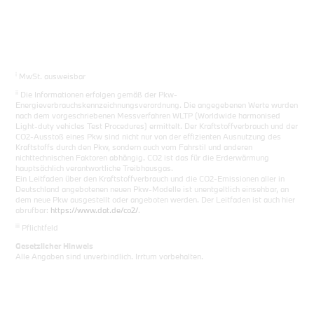
i
MwSt. ausweisbar
ii
Die Informationen erfolgen gemäß der Pkw-
Energieverbrauchskennzeichnungsverordnung. Die angegebenen Werte wurden
nach dem vorgeschriebenen Messverfahren WLTP (Worldwide harmonised
Light-duty vehicles Test Procedures) ermittelt. Der Kraftstoffverbrauch und der
CO2-Ausstoß eines Pkw sind nicht nur von der effizienten Ausnutzung des
Kraftstoffs durch den Pkw, sondern auch vom Fahrstil und anderen
nichttechnischen Faktoren abhängig. CO2 ist das für die Erderwärmung
hauptsächlich verantwortliche Treibhausgas.
Ein Leitfaden über den Kraftstoffverbrauch und die CO2-Emissionen aller in
Deutschland angebotenen neuen Pkw-Modelle ist unentgeltlich einsehbar, an
dem neue Pkw ausgestellt oder angeboten werden. Der Leitfaden ist auch hier
abrufbar:
https://www.dat.de/co2/
.
iii
Pflichtfeld
Gesetzlicher Hinweis
Alle Angaben sind unverbindlich. Irrtum vorbehalten.