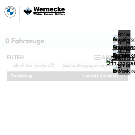
0
Fahrzeuge
FILTER
ANZEIGEN
Alle Filter löschen ⓧ
Suchauftrag speichern
Sortierung
Neueste Angebote
PROBEFAHRT
BMW 320d Touring M Sportpaket HiF
LEISTUNG
KILOMETER
kW ( PS)
km